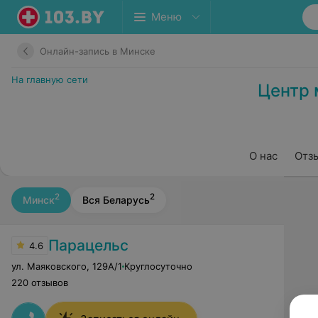
Меню
Онлайн-запись в Минске
На главную сети
Центр 
О нас
Отз
2
2
Минск
Вся Беларусь
Парацельс
4.6
ул. Маяковского
,
129А/1
Круглосуточно
220 отзывов