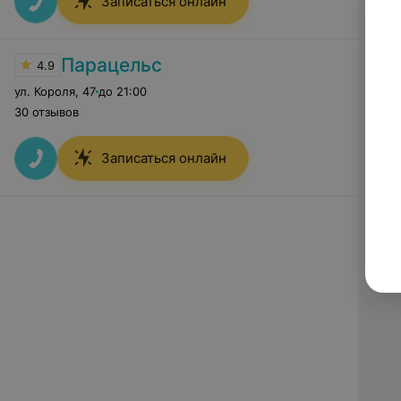
Записаться онлайн
Парацельс
4.9
ул. Короля
,
47
до 21:00
30 отзывов
Записаться онлайн