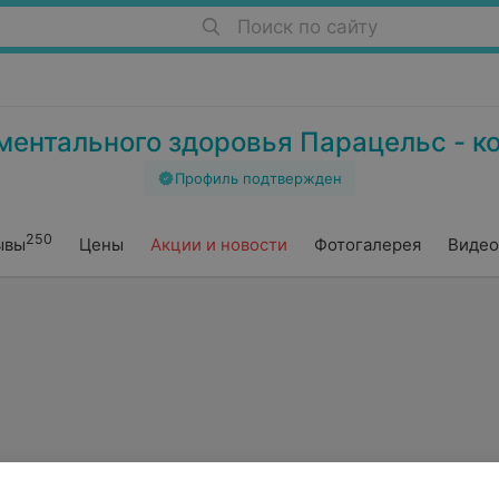
Поиск по сайту
ментального здоровья Парацельс - к
Профиль подтвержден
250
ывы
Цены
Акции и новости
Фотогалерея
Видео