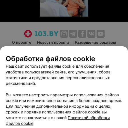
О проекте
Новости проекта
Размещение рекламы
Медицинский маркетинг
Публичный договор
Обработка файлов cookie
Пользовательское соглашение
Способы оплаты
Наш сайт использует файлы cookie для обеспечения
Вакансии
Партнеры
удобства пользователей сайта, его улучшения, сбора
Написать руководителю 103.by
статистики и предоставления персонализированных
Написать в поддержку
рекомендаций.
Персональные настройки cookie
Вы можете настроить параметры использования файлов
Обработка персональных данных
cookie или изменить свое согласие в более позднее время.
Для получения дополнительной информации о целях,
сроках и порядке использования файлов cookie вы
можете ознакомиться с нашей
Политикой обработки
файлов cookie