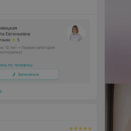
ивицкая
ла Евгеньевна
отзыва
5
аж 12 лет
•
Первая категория
ихотерапевт
пись по телефону
Записаться
ё