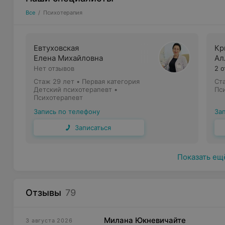
Все
/
Психотерапия
Евтуховская
Кр
Елена Михайловна
Ал
Нет отзывов
2 
Стаж 29 лет
•
Первая категория
Ст
Детский психотерапевт •
Пс
Психотерапевт
Запись по телефону
За
Записаться
Показать ещ
Отзывы
79
Милана Юкневичайте
3 августа 2026