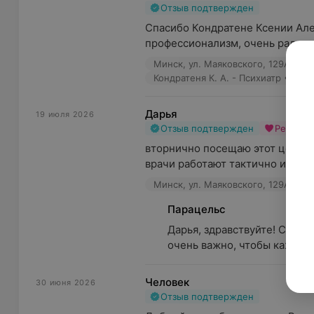
Отзыв подтвержден
Спасибо Кондратене Ксении Але
профессионализм, очень рада, ч
Минск, ул. Маяковского, 129А/1
Кондратеня К. А. - Психиатр • Нар
Дарья
19 июля 2026
Отзыв подтвержден
Рекоме
вторнично посещаю этот центр,
врачи работают тактично и дейс
Минск, ул. Маяковского, 129А/1
Парацельс
Дарья, здравствуйте! Спаси
очень важно, чтобы каждый 
Человек
30 июня 2026
Отзыв подтвержден