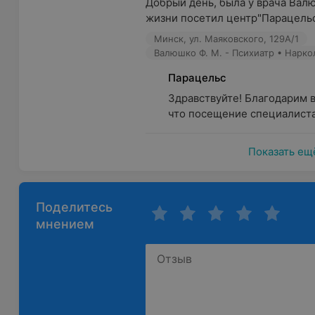
Добрый день, была у врача Вал
жизни посетил центр"Парацельс". 
Минск, ул. Маяковского, 129А/1
Валюшко Ф. М. - Психиатр • Нарко
Парацельс
Здравствуйте! Благодарим в
что посещение специалиста
Показать ещ
Поделитесь
мнением