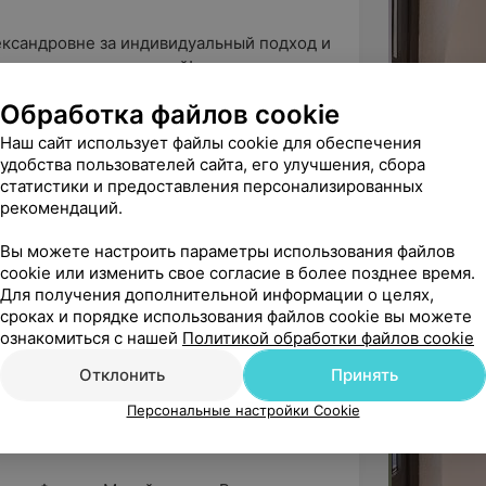
ксандровне за индивидуальный подход и 
то попала именно к ней!
Обработка файлов cookie
колог • Психотерапевт
Наш сайт использует файлы cookie для обеспечения
удобства пользователей сайта, его улучшения, сбора
статистики и предоставления персонализированных
ндую
рекомендаций.
 рекомендую к посещению

Вы можете настроить параметры использования файлов
твенно, спасибо !
cookie или изменить свое согласие в более позднее время.
Для получения дополнительной информации о целях,
сроках и порядке использования файлов cookie вы можете
ознакомиться с нашей
Политикой обработки файлов cookie
бо за добрые слова. Для нашей команды 
Отклонить
Принять
человек получал у нас професси...
Персональные настройки Cookie