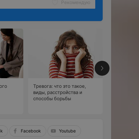
Рекомендую
ого
Тревога: что это такое,
Развод, «м
виды, расстройства и
сынки», то
способы борьбы
коллеги. П
разобрали
статья о нас
истории от
читателей
k
Facebook
Youtube