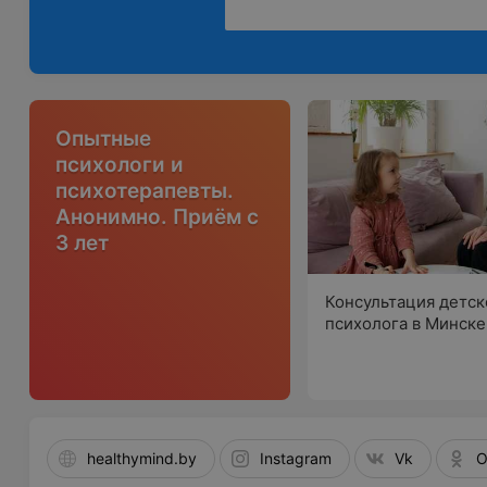
Опытные
психологи и
психотерапевты.
Анонимно. Приём с
3 лет
Консультация детск
психолога в Минске
healthymind.by
Instagram
Vk
O