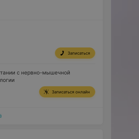
Записаться
етании с нервно-мышечной
логии
Записаться онлайн
ё